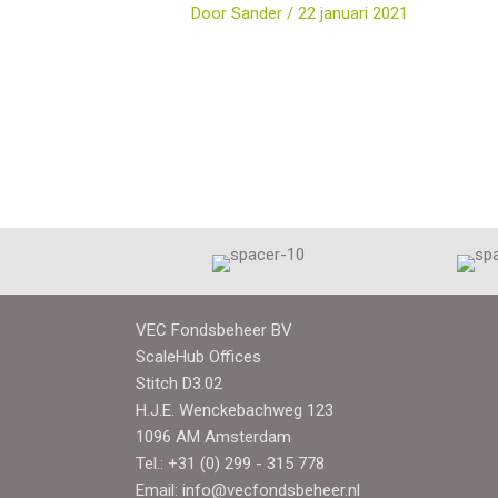
Door
Sander
/
22 januari 2021
VEC Fondsbeheer BV
ScaleHub Offices
Stitch D3.02
H.J.E. Wenckebachweg 123
1096 AM Amsterdam
Tel.:
+31 (0) 299 - 315 778
Email:
info@vecfondsbeheer.nl