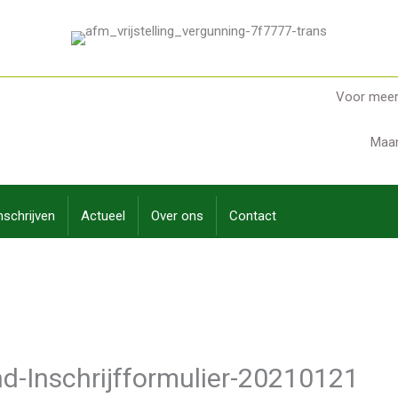
Voor meer 
Maan
nschrijven
Actueel
Over ons
Contact
d-Inschrijfformulier-20210121